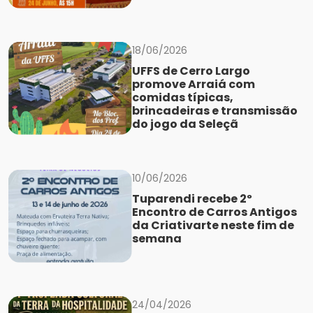
18/06/2026
UFFS de Cerro Largo
promove Arraiá com
comidas típicas,
brincadeiras e transmissão
do jogo da Seleçã
10/06/2026
Tuparendi recebe 2º
Encontro de Carros Antigos
da Criativarte neste fim de
semana
24/04/2026