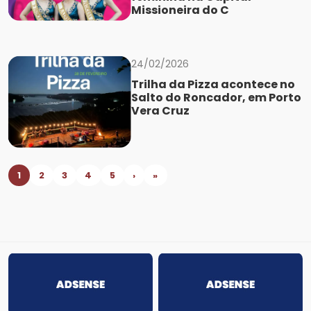
Missioneira do C
24/02/2026
Trilha da Pizza acontece no
Salto do Roncador, em Porto
Vera Cruz
1
2
3
4
5
›
»