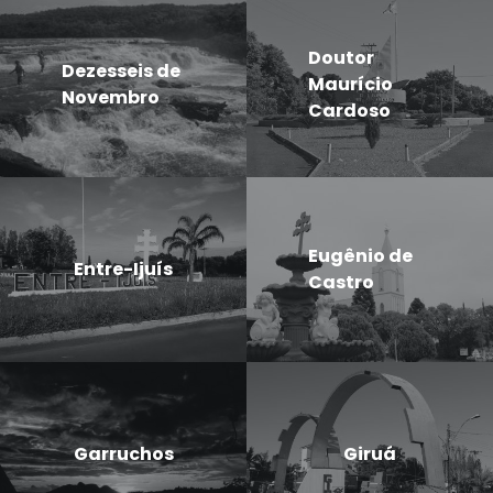
Doutor
Dezesseis de
Maurício
Novembro
Cardoso
Eugênio de
Entre-Ijuís
Castro
Garruchos
Giruá