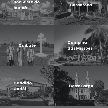
Boa Vista do
Bossoroca
Buricá
Campina
Caibaté
das Missões
Candido
Cerro Largo
Godói