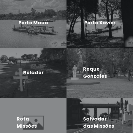
Porto Mauá
Porto Xavier
Roque
Rolador
Gonzales
Rota
Salvador
Missões
das Missões