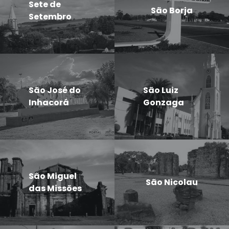
Sete de
São Borja
Setembro
São José do
São Luiz
Inhacorá
Gonzaga
São Miguel
São Nicolau
das Missões