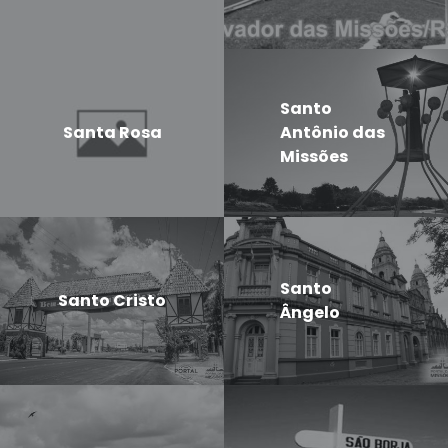
Santo
Santa Rosa
Antônio das
Missões
Santo
Santo Cristo
Ângelo