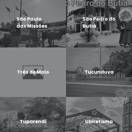
São Paulo
São Pedro do
das Missões
Butiá
Três de Maio
Tucunduva
Tuparendi
Ubiretama