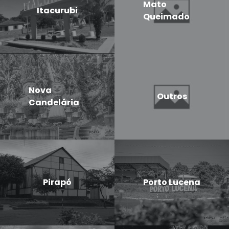
Mato
Itacurubi
Queimado
Nova
Outros
Candelária
Pirapó
Porto Lucena