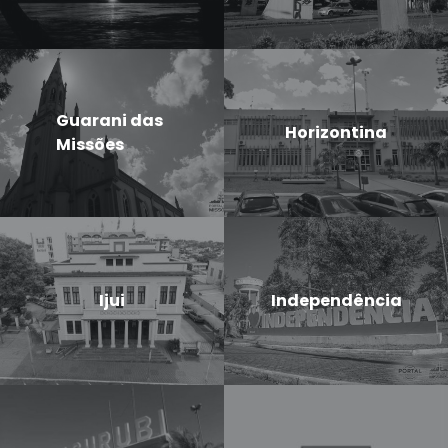
Guarani das
Horizontina
Missões
Ijui
Independência