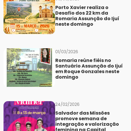
Porto Xavier realiza o
Desafio dos 22 km da
Romaria Assunção do Ijuí
neste domingo
01/03/2026
Romaria reúne fiéis no
Santuário Assunção do Ijuí
em Roque Gonzales neste
domingo
24/02/2026
Salvador das Missões
promove semana de
integração e valorização
feminina na Capital