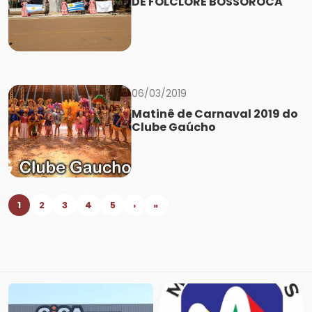
DE FOLCLORE BOSSOROCA
06/03/2019
Matinê de Carnaval 2019 do
Clube Gaúcho
1
2
3
4
5
›
»