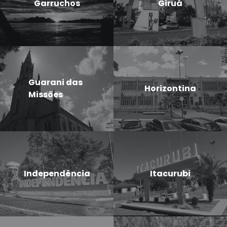
Garruchos
Giruá
Guarani das
Horizontina
Missões
Independência
Itacurubi