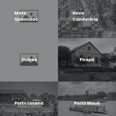
Mato
Nova
Queimado
Candelária
Outros
Pirapó
Porto Lucena
Porto Mauá