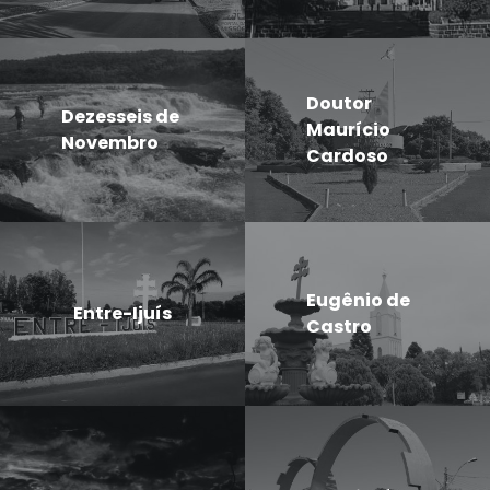
Doutor
Dezesseis de
Maurício
Novembro
Cardoso
Eugênio de
Entre-Ijuís
Castro