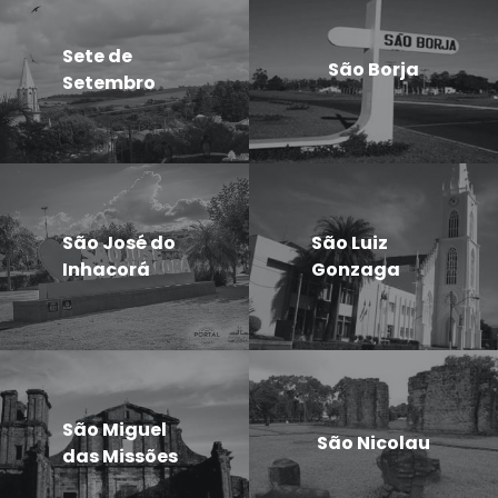
Sete de
São Borja
Setembro
São José do
São Luiz
Inhacorá
Gonzaga
São Miguel
São Nicolau
das Missões