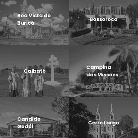
Boa Vista do
Bossoroca
Buricá
Campina
Caibaté
das Missões
Candido
Cerro Largo
Godói