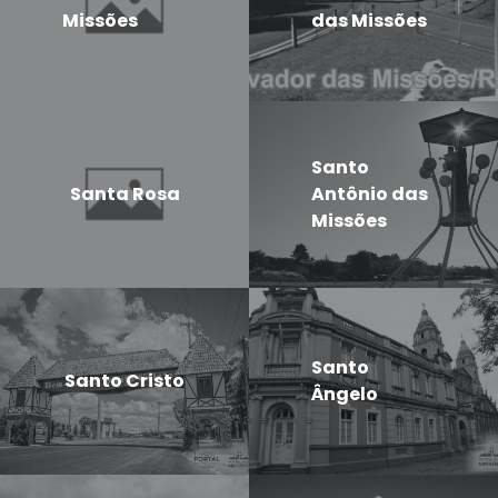
Missões
das Missões
Santo
Santa Rosa
Antônio das
Missões
Santo
Santo Cristo
Ângelo