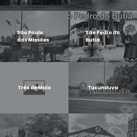
São Paulo
São Pedro do
das Missões
Butiá
Três de Maio
Tucunduva