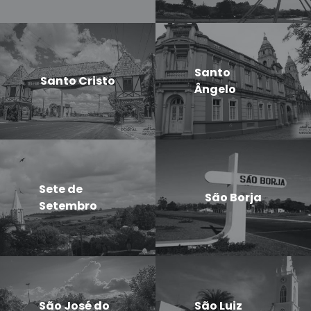
Santo
Santo Cristo
Ângelo
Sete de
São Borja
Setembro
São José do
São Luiz