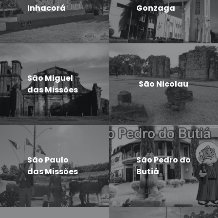
Inhacorá
Gonzaga
São Miguel
São Nicolau
das Missões
São Paulo
São Pedro do
das Missões
Butiá