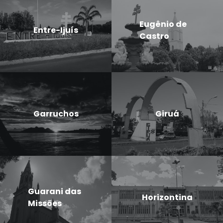
Eugênio de
Entre-Ijuís
Castro
Garruchos
Giruá
Guarani das
Horizontina
Missões