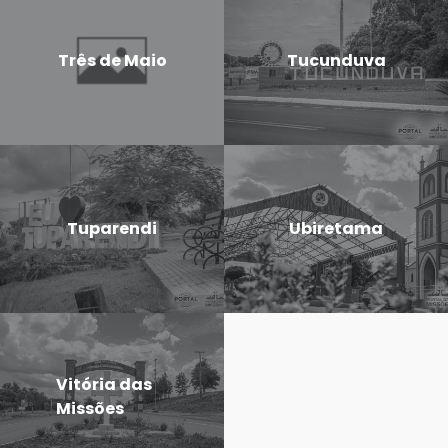
Três de Maio
Tucunduva
Tuparendi
Ubiretama
Vitória das
Missões