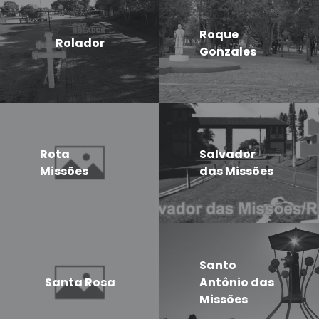
Roque
Rolador
Gonzales
Rota
Salvador
Missões
das Missões
Santo
Santa Rosa
Antônio das
Missões