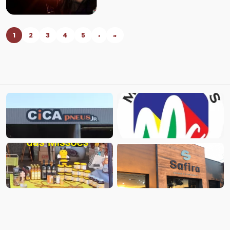
1
2
3
4
5
›
»