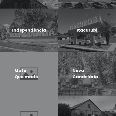
Independência
Itacurubi
Mato
Nova
Queimado
Candelária