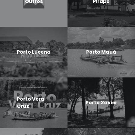
Outros
Pirapó
Porto Lucena
Porto Mauá
Porto Vera
Porto Xavier
Cruz