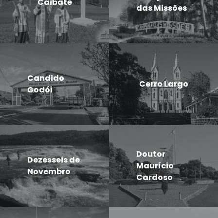
Caibaté
das Missões
Candido
Cerro Largo
Godói
Doutor
Dezesseis de
Maurício
Novembro
Cardoso