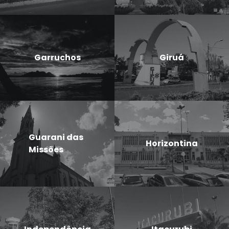
Garruchos
Giruá
Guarani das
Horizontina
Missões