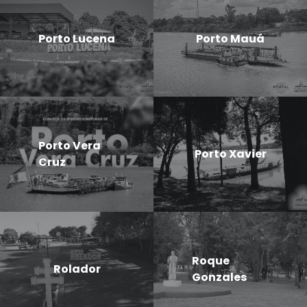
Porto Lucena
Porto Mauá
Porto Vera
Porto Xavier
Cruz
Roque
Rolador
Gonzales