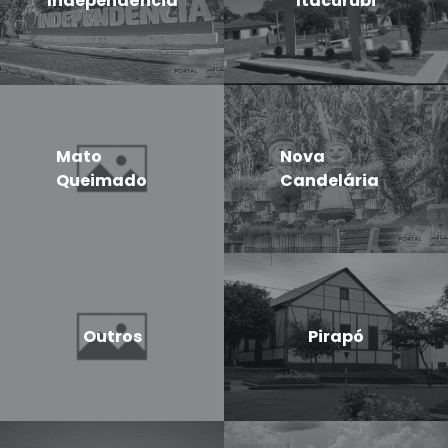
Independência
Itacurubi
Mato
Nova
Queimado
Candelária
Outros
Pirapó