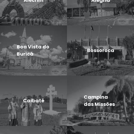
Alecrim
Alegria
Boa Vista do
Bossoroca
Buricá
Campina
Caibaté
das Missões