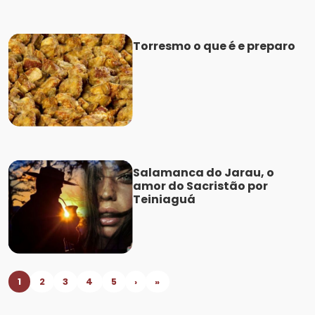
Torresmo o que é e preparo
Salamanca do Jarau, o
amor do Sacristão por
Teiniaguá
1
2
3
4
5
›
»