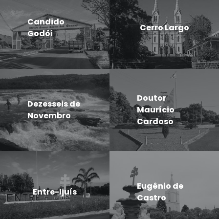
Candido
Cerro Largo
Godói
Doutor
Dezesseis de
Maurício
Novembro
Cardoso
Eugênio de
Entre-Ijuís
Castro