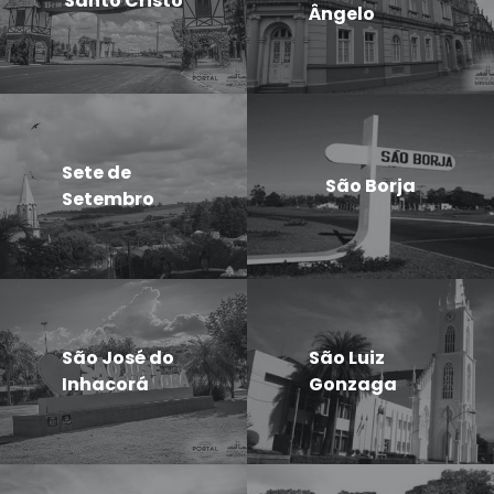
Santo Cristo
Ângelo
Sete de
São Borja
Setembro
São José do
São Luiz
Inhacorá
Gonzaga