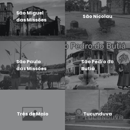
São Miguel
São Nicolau
das Missões
São Paulo
São Pedro do
das Missões
Butiá
Três de Maio
Tucunduva