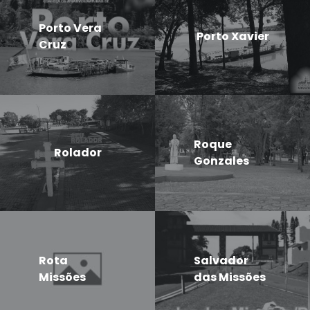
Porto Vera
Porto Xavier
Cruz
Roque
Rolador
Gonzales
Rota
Salvador
Missões
das Missões