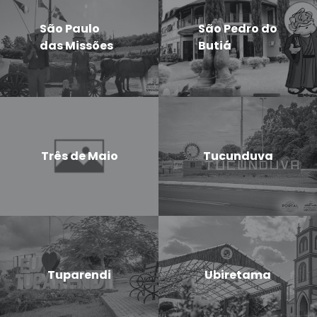
São Paulo
São Pedro do
das Missões
Butiá
Três de Maio
Tucunduva
Tuparendi
Ubiretama