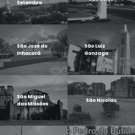
Setembro
São José do
São Luiz
Inhacorá
Gonzaga
São Miguel
São Nicolau
das Missões