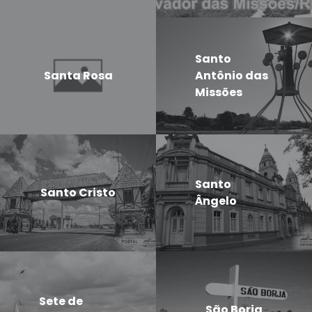
Santo
Santa Rosa
Antônio das
Missões
Santo
Santo Cristo
Ângelo
Sete de
São Borja