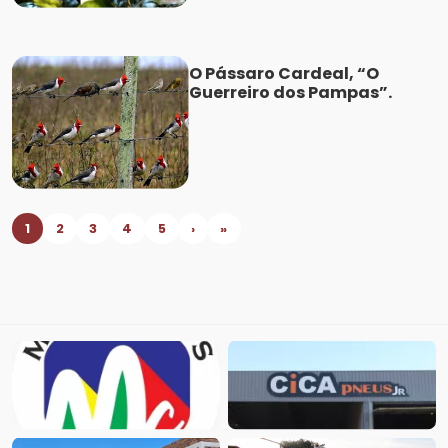
O Pássaro Cardeal, “O
Guerreiro dos Pampas”.
1
2
3
4
5
›
»