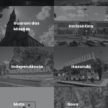
Guarani das
Horizontina
Missões
Independência
Itacurubi
Mato
Nova