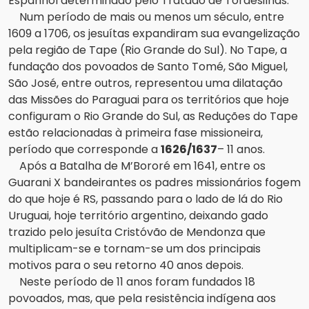
Espanhol determinado pelo Tratado de Tordesilhas.
Num período de mais ou menos um século, entre
1609 a 1706, os jesuítas expandiram sua evangelização
pela região de Tape (Rio Grande do Sul). No Tape, a
fundação dos povoados de Santo Tomé, São Miguel,
São José, entre outros, representou uma dilatação
das Missões do Paraguai para os territórios que hoje
configuram o Rio Grande do Sul, as Reduções do Tape
estão relacionadas à primeira fase missioneira,
período que corresponde a
1626/1637
– 11 anos.
Após a Batalha de M’Bororé em 1641, entre os
Guarani X bandeirantes os padres missionários fogem
do que hoje é RS, passando para o lado de lá do Rio
Uruguai, hoje território argentino, deixando gado
trazido pelo jesuíta Cristóvão de Mendonza que
multiplicam-se e tornam-se um dos principais
motivos para o seu retorno 40 anos depois.
Neste período de 11 anos foram fundados 18
povoados, mas, que pela resistência indígena aos