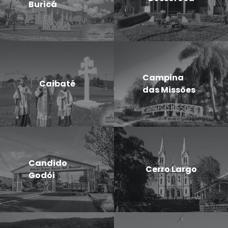
Buricá
Campina
Caibaté
das Missões
Candido
Cerro Largo
Godói