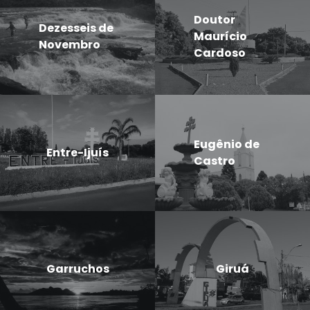
Doutor
Dezesseis de
Maurício
Novembro
Cardoso
Eugênio de
Entre-Ijuís
Castro
Garruchos
Giruá