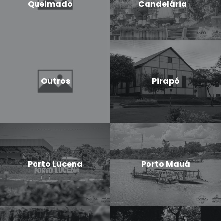
Queimado
Candelária
Outros
Pirapó
Porto Lucena
Porto Mauá