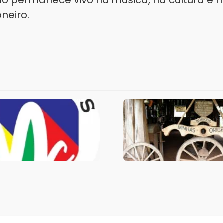
o permanece vivo na música, na cultura e n
neiro.