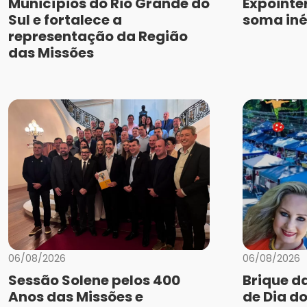
Municípios do Rio Grande do
Expointe
Sul e fortalece a
soma iné
representação da Região
das Missões
06/08/2026
06/08/2026
Sessão Solene pelos 400
Brique d
Anos das Missões e
de Dia do