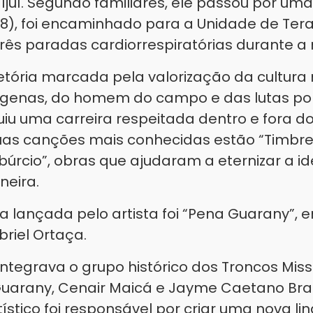
 Ijuí. Segundo familiares, ele passou por uma
28), foi encaminhado para a Unidade de Tera
 três paradas cardiorrespiratórias durante 
tória marcada pela valorização da cultura m
dígenas, do homem do campo e das lutas po
iu uma carreira respeitada dentro e fora d
suas canções mais conhecidas estão “Timbre
ibúrcio”, obras que ajudaram a eternizar a i
neira.
a lançada pelo artista foi “Pena Guarany”, 
briel Ortaça.
ntegrava o grupo histórico dos Troncos Miss
Guarany, Cenair Maicá e Jayme Caetano Bra
ístico foi responsável por criar uma nova 