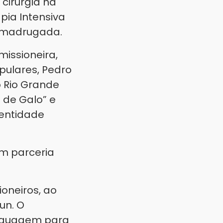
 cirurgia na
pia Intensiva
a madrugada.
issioneira,
pulares, Pedro
o Rio Grande
 de Galo” e
dentidade
em parceria
ioneiros, ao
un. O
linguagem para