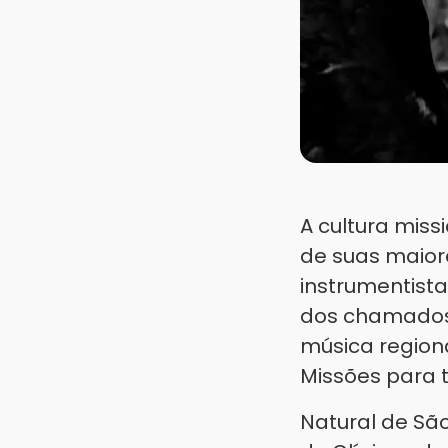
A cultura miss
de suas maiore
instrumentista
dos chamados 
música regiona
Missões para t
Natural de São