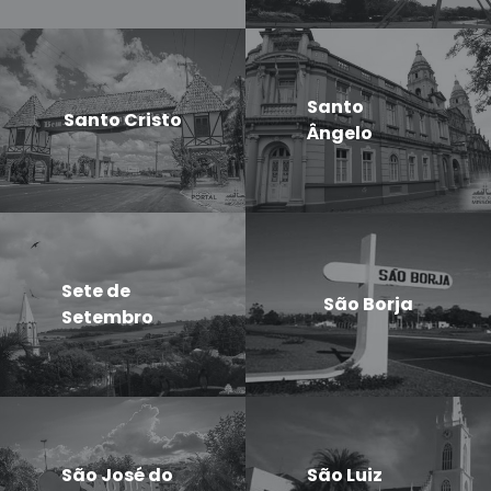
Santo
Santo Cristo
Ângelo
Sete de
São Borja
Setembro
São José do
São Luiz