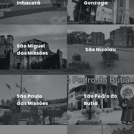
Inhacorá
Gonzaga
São Miguel
São Nicolau
das Missões
São Paulo
São Pedro do
das Missões
Butiá