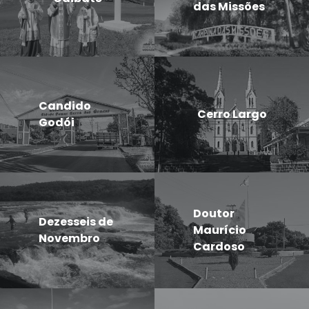
das Missões
Candido
Cerro Largo
Godói
Doutor
Dezesseis de
Maurício
Novembro
Cardoso