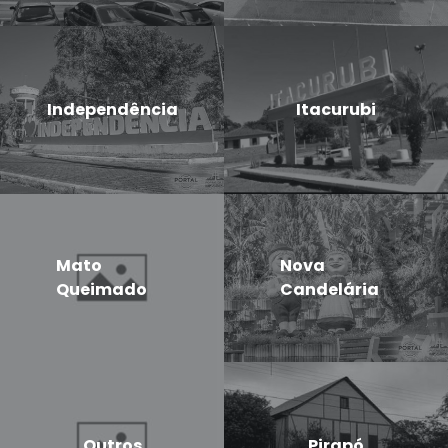
Independência
Itacurubi
Mato
Nova
Queimado
Candelária
Outros
Pirapó