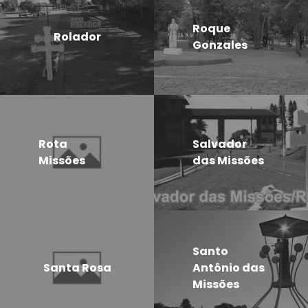
Roque
Rolador
Gonzales
Rota
Salvador
Missões
das Missões
Santo
Santa Rosa
Antônio das
Missões