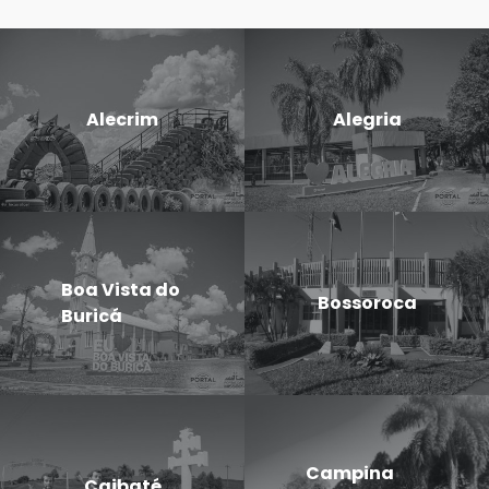
Alecrim
Alegria
Boa Vista do
Bossoroca
Buricá
Campina
Caibaté