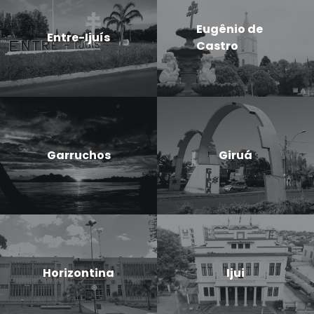
Eugênio de
Entre-Ijuís
Castro
Garruchos
Giruá
Horizontina
Ijui