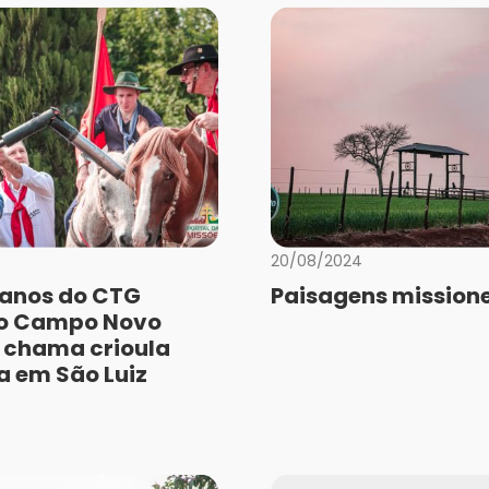
20/08/2024
anos do CTG
Paisagens missione
do Campo Novo
 chama crioula
a em São Luiz
a