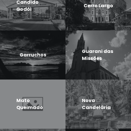
Candido
Cerro Largo
Godói
Guarani das
Garruchos
Missões
Mato
Nova
Queimado
Candelária