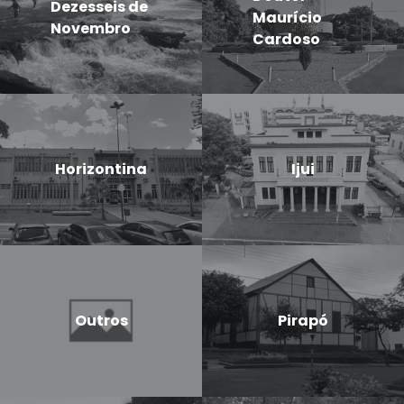
Dezesseis de
Maurício
Novembro
Cardoso
Horizontina
Ijui
Outros
Pirapó