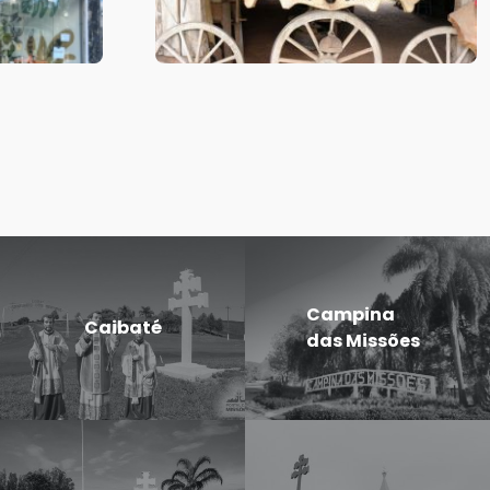
Campina
Caibaté
das Missões