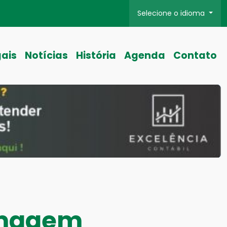
Selecione o idioma
gais
Notícias
História
Agenda
Contato
imagem