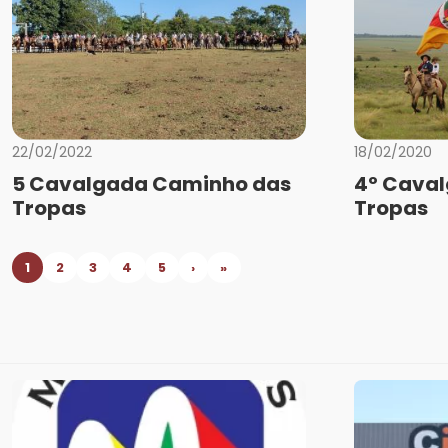
22/02/2022
18/02/2020
5 Cavalgada Caminho das
4º Cava
Tropas
Tropas
1
2
3
4
5
›
»