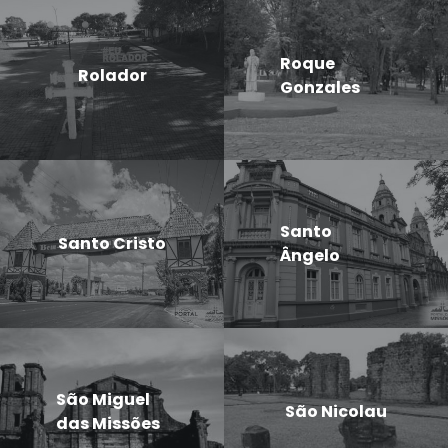
Roque
Rolador
Gonzales
Santo
Santo Cristo
Ângelo
São Miguel
São Nicolau
das Missões