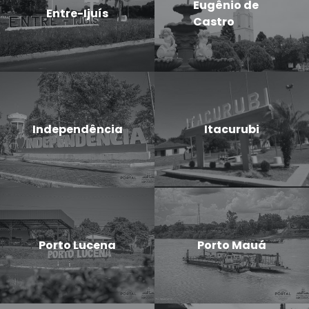
Eugênio de
Entre-Ijuís
Castro
Independência
Itacurubi
Porto Lucena
Porto Mauá