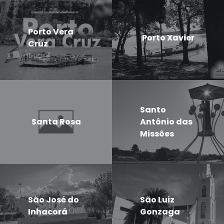
Porto Vera
Porto Xavier
Cruz
Santo
Santa Rosa
Antônio das
Missões
São José do
São Luiz
Inhacorá
Gonzaga