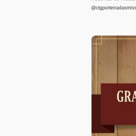
@ctgporteiradasmis