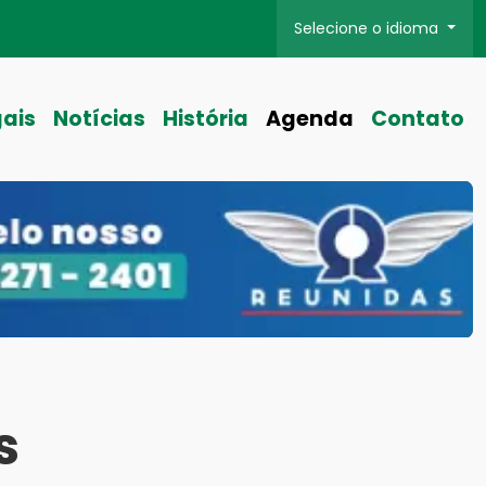
Selecione o idioma
gais
Notícias
História
Agenda
Contato
s