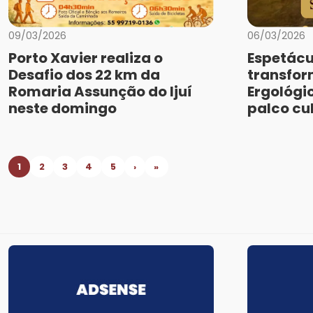
09/03/2026
06/03/2026
Porto Xavier realiza o
Espetácu
Desafio dos 22 km da
transfo
Romaria Assunção do Ijuí
Ergológi
neste domingo
palco cu
1
2
3
4
5
›
»