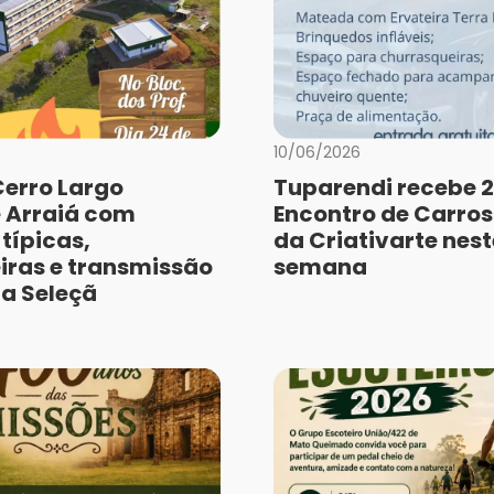
10/06/2026
Cerro Largo
Tuparendi recebe 2
 Arraiá com
Encontro de Carros
típicas,
da Criativarte nest
iras e transmissão
semana
da Seleçã