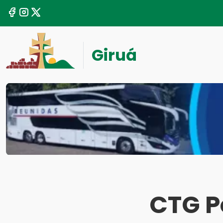
Giruá
CTG P