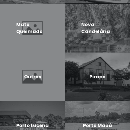
Mato
Nova
Queimado
Candelária
Outros
Pirapó
Porto Lucena
Porto Mauá