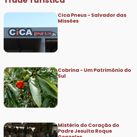
Trade Turística
Cica Pneus - Salvador das
Missões
Cobrina - Um Patrimônio do
Sul
Mistério do Coração do
Padre Jesuita Roque
Gonzales