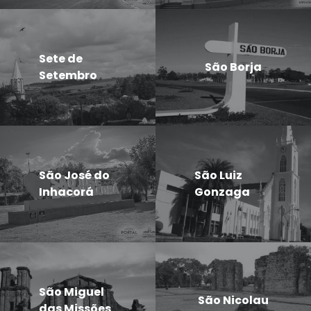
Sete de
São Borja
Setembro
São José do
São Luiz
Inhacorá
Gonzaga
São Miguel
São Nicolau
das Missões