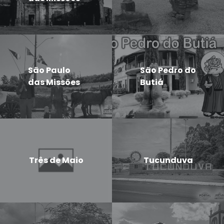
São Paulo
São Pedro do
das Missões
Butiá
Três de Maio
Tucunduva