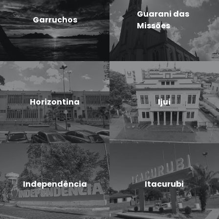
Guarani das
Garruchos
Missões
Horizontina
Ijui
Independência
Itacurubi