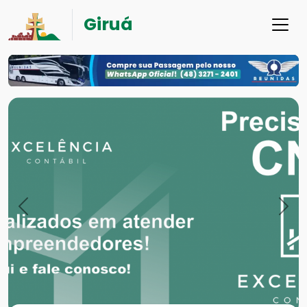
Giruá
Previous
Nex