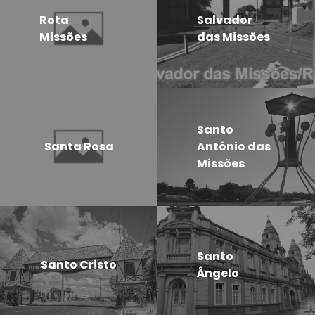
Rota
Salvador
Missões
das Missões
Santo
Santa Rosa
Antônio das
Missões
Santo
Santo Cristo
Ângelo