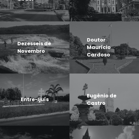
Doutor
Dezesseis de
Maurício
Novembro
Cardoso
Eugênio de
Entre-Ijuís
Castro