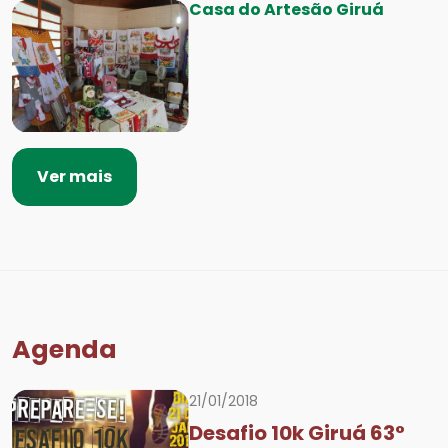
Casa do Artesão Giruá
Ver mais
Agenda
21/01/2018
Desafio 10k Giruá 63°