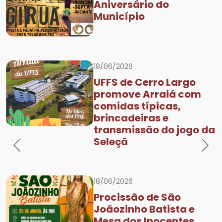
Aniversário do
Município
18/06/2026
UFFS de Cerro Largo
promove Arraiá com
comidas típicas,
brincadeiras e
transmissão do jogo da
Seleçã
Previous
Nex
18/06/2026
Procissão de São
Joãozinho Batista e
Mesa dos Inocentes