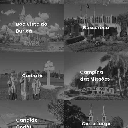
Boa Vista do
Bossoroca
Buricá
Campina
Caibaté
das Missões
Candido
Cerro Largo
Godói