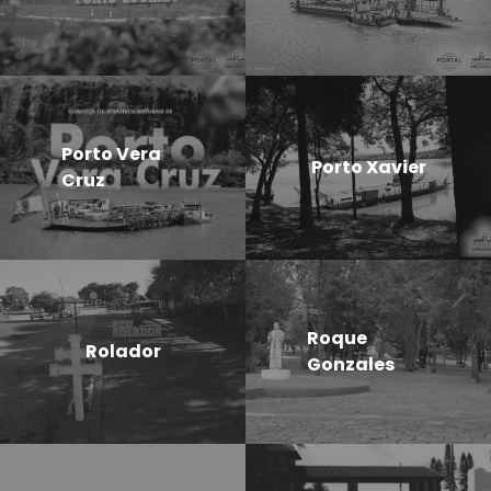
Porto Vera
Porto Xavier
Cruz
Roque
Rolador
Gonzales