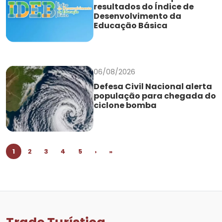
resultados do Índice de
Desenvolvimento da
Educação Básica
06/08/2026
Defesa Civil Nacional alerta
população para chegada do
ciclone bomba
1
2
3
4
5
›
»