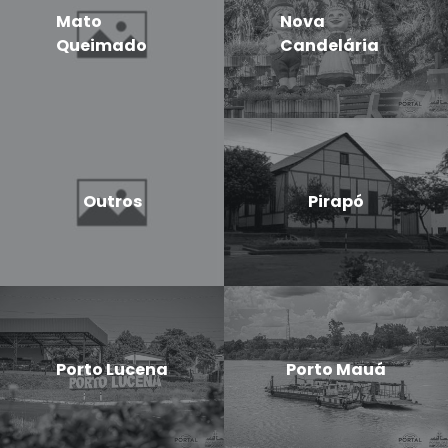
Mato
Nova
Queimado
Candelária
Outros
Pirapó
Porto Lucena
Porto Mauá