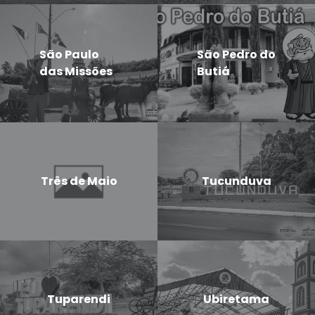
São Paulo
São Pedro do
das Missões
Butiá
Três de Maio
Tucunduva
Tuparendi
Ubiretama