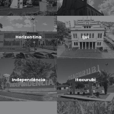
Horizontina
Ijui
Independência
Itacurubi