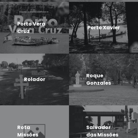
Porto Vera
Porto Xavier
Cruz
Roque
Rolador
Gonzales
Rota
Salvador
Missões
das Missões