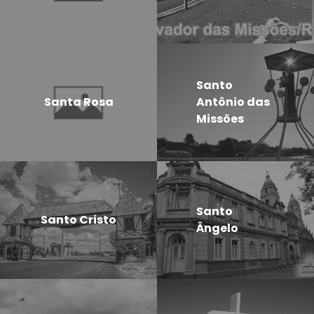
Santo
Santa Rosa
Antônio das
Missões
Santo
Santo Cristo
Ângelo