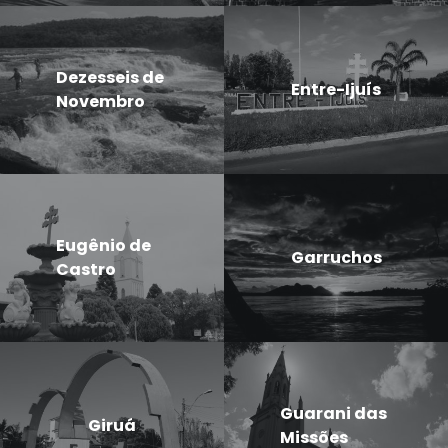
Dezesseis de
Entre-Ijuís
Novembro
Eugênio de
Garruchos
Castro
Guarani das
Giruá
Missões