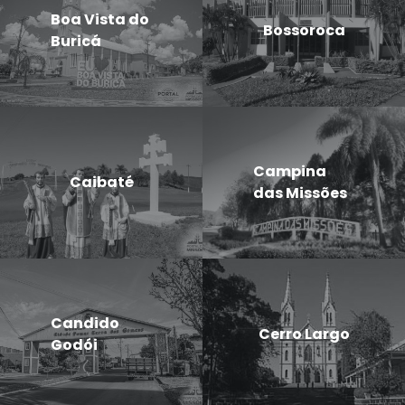
Boa Vista do
Bossoroca
Buricá
Campina
Caibaté
das Missões
Candido
Cerro Largo
Godói