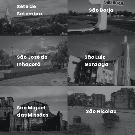
Sete de
São Borja
Setembro
São José do
São Luiz
Inhacorá
Gonzaga
São Miguel
São Nicolau
das Missões