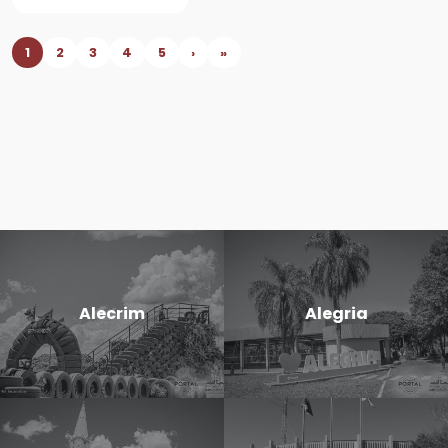
1
2
3
4
5
›
»
Alecrim
Alegria