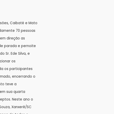
issões, Caibaté e Mato
adamente 70 pessoas
 em direção as
 de parada e pernoite
 Sr. Ede Silva, e
cionar os
a os participantes
eimado, encerrando o
nto teve a
á em sua quarta
eptos. Neste ano o
 Souza, Xanxerê/SC