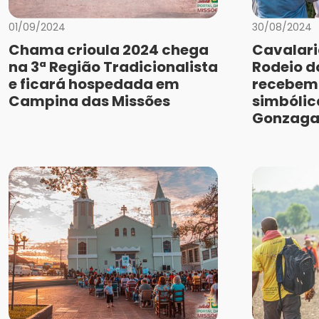
01/09/2024
30/08/2024
Chama crioula 2024 chega
Cavalari
na 3ª Região Tradicionalista
Rodeio 
e ficará hospedada em
recebem
Campina das Missões
simbólic
Gonzag