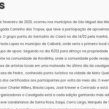
s
 de fevereiro de 2020, ocorreu nos municípios de São Miguel das M
lgada Caminho das Tropas, que teve a participação de aproxim
s. O grupo partiu do Santuário do Caaró no dia 14/02 pela manhã,
risola Lopes no município de Caibaté, onde seria o primeiro local
upo de apoio. Seguindo no dia 15/02 para almoço na propriedade do
oite na comunidade de Rondinha, onde a comunidade pode recep
ws de artistas locais em uma mateada. No último dia da cavalgad
asa de Pedra , conhecido ponto turístico na cidade de Mato Qu
dos certificados aos participantes por volta do meio dia. O eve
sor Charlei Willers, Brisola Lopes, José Krewer e Conrrado e est
organizadores a Cavalgada está a cada edição ganhando mais ad
eve cavalarianos de Santa Rosa, Itaqui, Cerro Largo, Marquês de