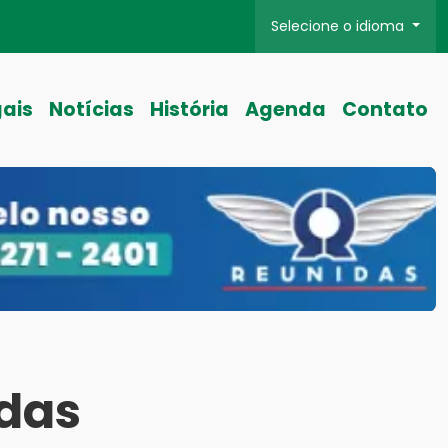
Selecione o idioma
gais
Notícias
História
Agenda
Contato
das