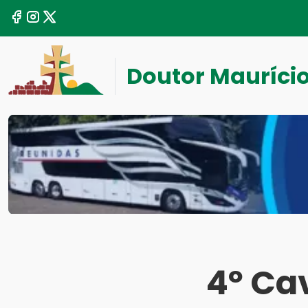
Doutor Mauríci
4º Ca