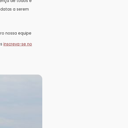
sença de todos e
m datas a serem
iro nossa equipe
os
inscreva-se no