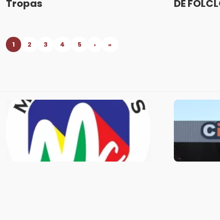
Tropas
DE FOLC
1
2
3
4
5
›
»