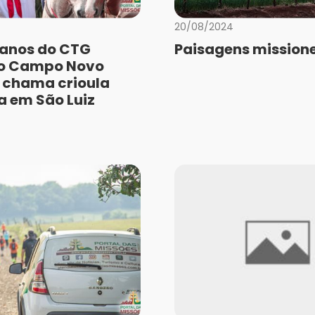
20/08/2024
anos do CTG
Paisagens missione
do Campo Novo
 chama crioula
a em São Luiz
a