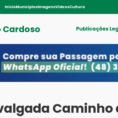
Início
Municípios
Imagens
Vídeos
Cultura
o Cardoso
Publicações Le
valgada Caminho 