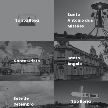
Santo
Santa Rosa
Antônio das
Missões
Santo
Santo Cristo
Ângelo
Sete de
São Borja
Setembro