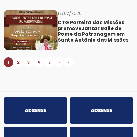
17/02/2026
CTG Porteira das Missões
promoveJantar Baile de
Posse da Patronagem em
Santo Antônio das Missões
1
2
3
4
5
›
»