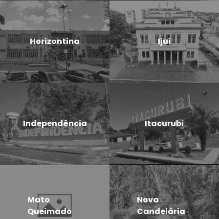
Horizontina
Ijui
Independência
Itacurubi
Mato
Nova
Queimado
Candelária