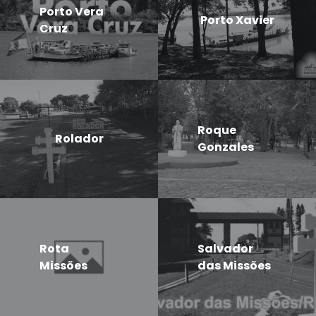
Porto Vera
Porto Xavier
Cruz
Roque
Rolador
Gonzales
Rota
Salvador
Missões
das Missões