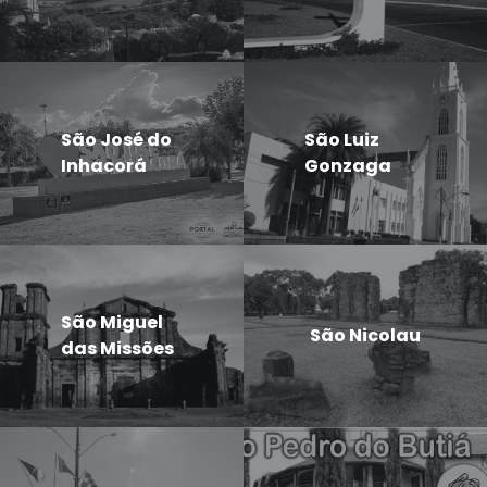
São José do
São Luiz
Inhacorá
Gonzaga
São Miguel
São Nicolau
das Missões