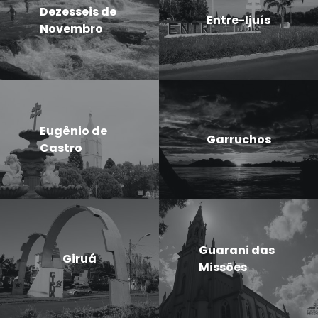
Dezesseis de
Entre-Ijuís
Novembro
Eugênio de
Garruchos
Castro
Guarani das
Giruá
Missões