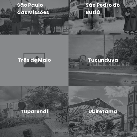
São Paulo
São Pedro do
das Missões
Butiá
Três de Maio
Tucunduva
Tuparendi
Ubiretama