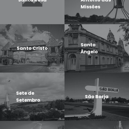
Missões
Santo
Santo Cristo
Ângelo
Sete de
São Borja
Setembro