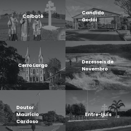
Candido
Caibaté
Godói
Dezesseis de
Cerro Largo
Novembro
Doutor
Maurício
Entre-Ijuís
Cardoso