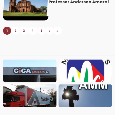
Professor Anderson Amaral
1
2
3
4
5
›
»