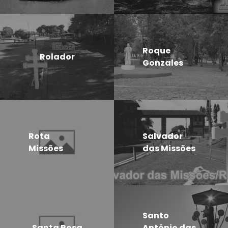
Roque
Rolador
Gonzales
Rota
Salvador
Missões
das Missões
Santo
Santa Rosa
Antônio das