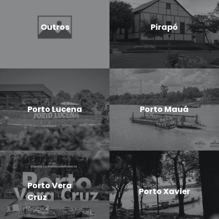
Outros
Pirapó
Porto Lucena
Porto Mauá
Porto Vera
Porto Xavier
Cruz