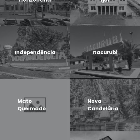
Independência
Itacurubi
Mato
Nova
Queimado
Candelária