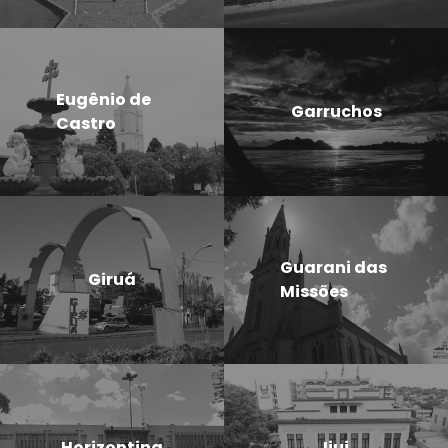
Eugênio de
Garruchos
Castro
Guarani das
Giruá
Missões
Horizontina
Ijui