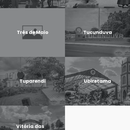
Três de Maio
Tucunduva
Tuparendi
Ubiretama
Vitória das