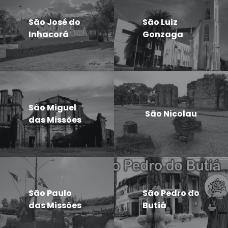
São José do
São Luiz
Inhacorá
Gonzaga
São Miguel
São Nicolau
das Missões
São Paulo
São Pedro do
das Missões
Butiá