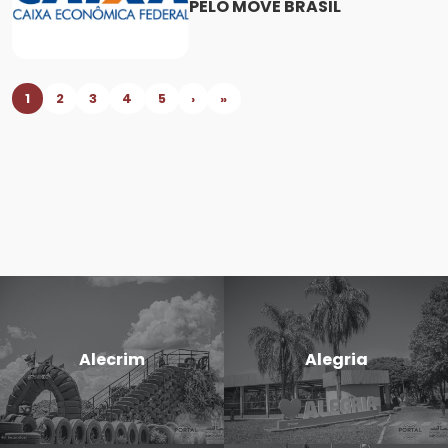
PELO MOVE BRASIL
1
2
3
4
5
›
»
Alecrim
Alegria