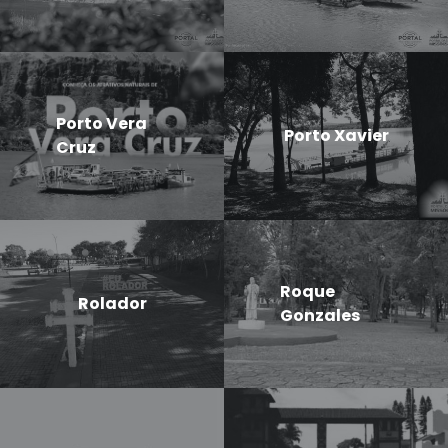
Porto Vera
Porto Xavier
Cruz
Roque
Rolador
Gonzales