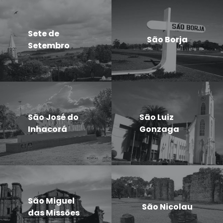
Sete de
São Borja
Setembro
São José do
São Luiz
Inhacorá
Gonzaga
São Miguel
São Nicolau
das Missões