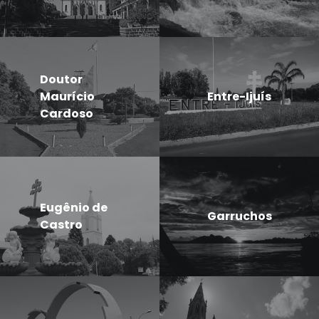
Doutor
Maurício
Entre-Ijuís
Cardoso
Eugênio de
Garruchos
Castro