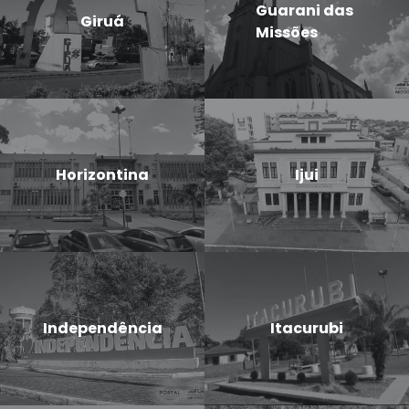
Guarani das
Giruá
Missões
Horizontina
Ijui
Independência
Itacurubi