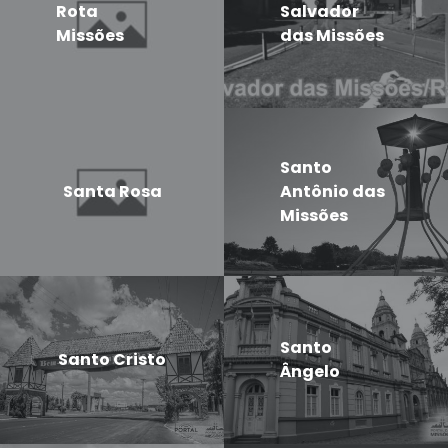
Rota
Salvador
Missões
das Missões
Santo
Santa Rosa
Antônio das
Missões
Santo
Santo Cristo
Ângelo