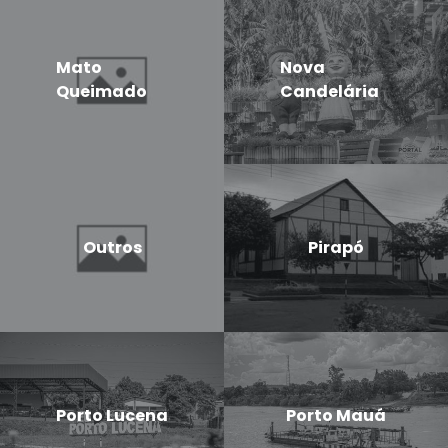
Mato
Nova
Queimado
Candelária
Outros
Pirapó
Porto Lucena
Porto Mauá