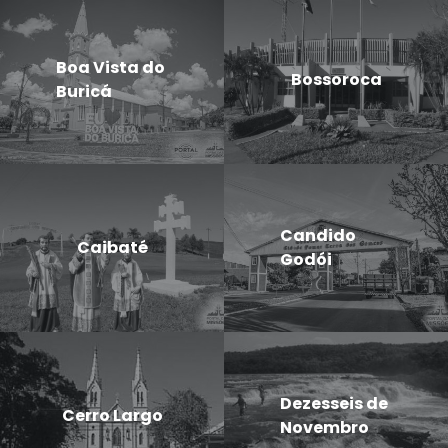
Boa Vista do
Bossoroca
Buricá
Candido
Caibaté
Godói
Dezesseis de
Cerro Largo
Novembro