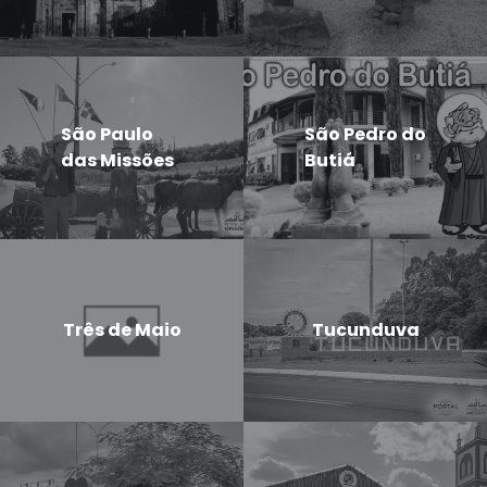
São Paulo
São Pedro do
das Missões
Butiá
Três de Maio
Tucunduva