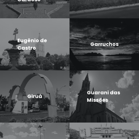
Eugênio de
Garruchos
Castro
Guarani das
Giruá
Missões