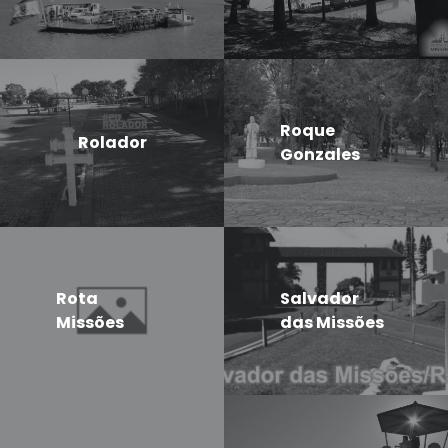
Roque
Rolador
Gonzales
Rota
Salvador
Missões
das Missões