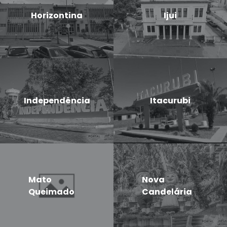
Horizontina
Ijui
Independência
Itacurubi
Mato
Nova
Queimado
Candelária