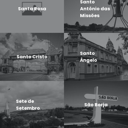
Santo
Santa Rosa
Antônio das
Missões
Santo
Santo Cristo
Ângelo
Sete de
São Borja
Setembro