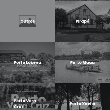
Outros
Pirapó
Porto Lucena
Porto Mauá
Porto Vera
Porto Xavier
Cruz