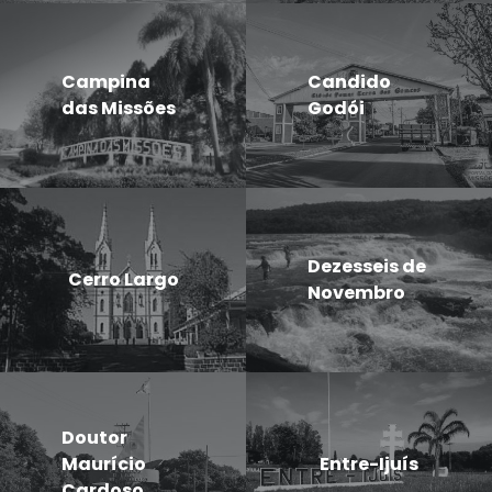
Campina
Candido
das Missões
Godói
Dezesseis de
Cerro Largo
Novembro
Doutor
Maurício
Entre-Ijuís
Cardoso