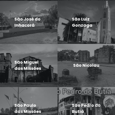
São José do
São Luiz
Inhacorá
Gonzaga
São Miguel
São Nicolau
das Missões
São Paulo
São Pedro do
das Missões
Butiá