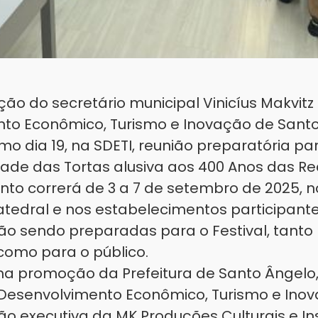
o do secretário municipal Vinicíus Makvitz
to Econômico, Turismo e Inovação de Santo
imo dia 19, na SDETI, reunião preparatória pa
idade das Tortas alusiva aos 400 Anos das R
nto correrá de 3 a 7 de setembro de 2025, 
atedral e nos estabelecimentos participante
ão sendo preparadas para o Festival, tanto
como para o público.
uma promoção da Prefeitura de Santo Ângelo
 Desenvolvimento Econômico, Turismo e Ino
o executiva da MK Produções Culturais e Ins