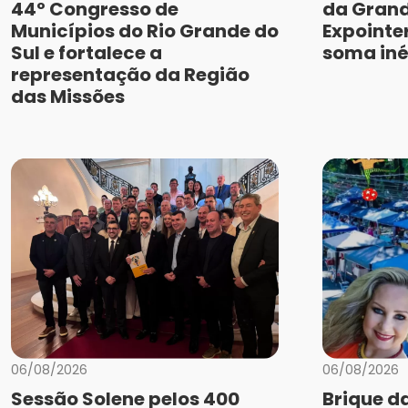
44º Congresso de
da Grand
Municípios do Rio Grande do
Expointe
Sul e fortalece a
soma iné
representação da Região
das Missões
06/08/2026
06/08/2026
Sessão Solene pelos 400
Brique d