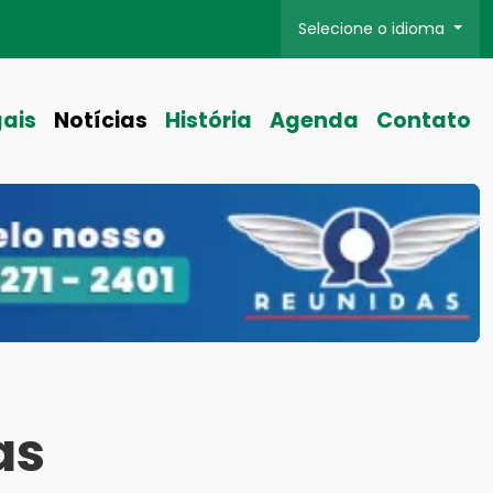
Selecione o idioma
gais
Notícias
História
Agenda
Contato
as