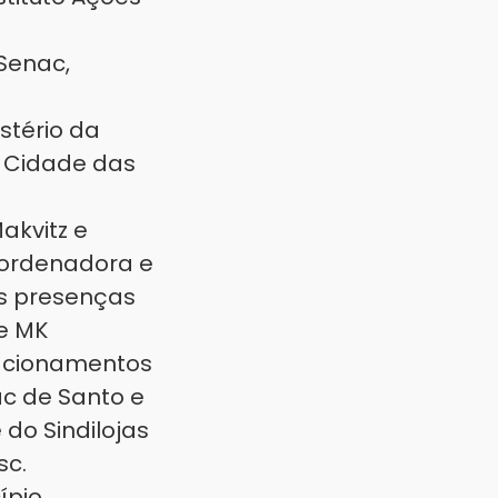
Senac,
stério da
l Cidade das
akvitz e
coordenadora e
as presenças
 e MK
elacionamentos
ac de Santo e
do Sindilojas
sc.
ípio.