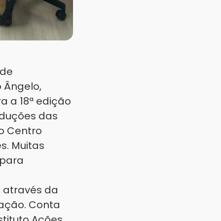
 de
 Ângelo,
ra a 18ª edição
eduções das
no Centro
s. Muitas
 para
, através da
vação. Conta
tituto Ações