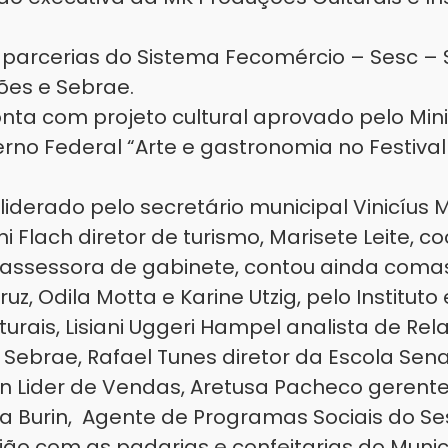
parcerias do Sistema Fecomércio – Sesc – 
sões e Sebrae.
nta com projeto cultural aprovado pelo Mini
rno Federal “Arte e gastronomia no Festiva
 liderado pelo secretário municipal Vinicíus M
i Flach diretor de turismo, Marisete Leite, 
 assessora de gabinete, contou ainda com
z, Odila Motta e Karine Utzig, pelo Instituto
urais, Lisiani Uggeri Hampel analista de R
 Sebrae, Rafael Tunes diretor da Escola Sen
n Lider de Vendas, Aretusa Pacheco gerente 
a Burin, Agente de Programas Sociais do Se
ão com as padarias e confeitarias do Munic