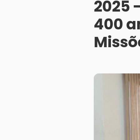
2025 -
400 a
Missõ