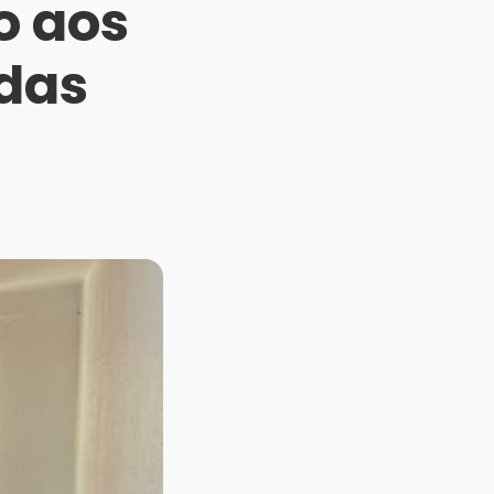
o aos
das