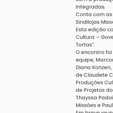
Integradas.
Conta com as 
Sindilojas Mis
Esta edição co
Cultura – Gove
Tortas”.
O encontro foi
equipe, Marcon
Diana Konzen,
de Claudete Cru
Produções Cult
de Projetos do
Thayssa Padoi
Missões e Paul
Em breve reuni