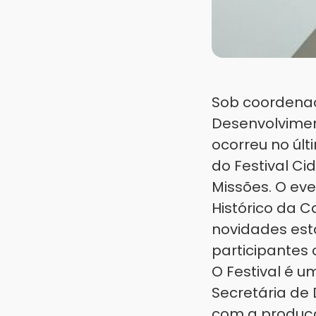
Sob coordenaçã
Desenvolvimen
ocorreu no últ
do Festival C
Missões. O eve
Histórico da C
novidades est
participantes 
O Festival é 
Secretária de
com a produçã